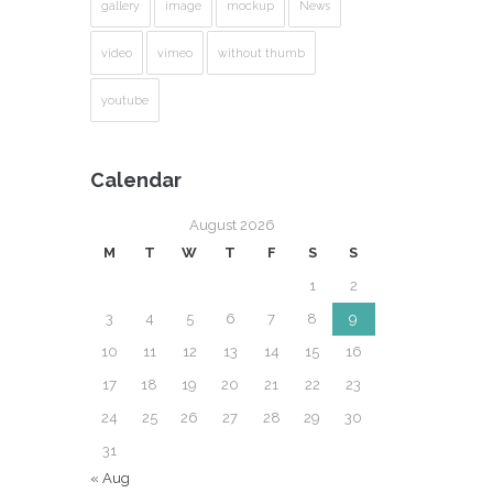
gallery
image
mockup
News
video
vimeo
without thumb
youtube
Calendar
August 2026
M
T
W
T
F
S
S
1
2
3
4
5
6
7
8
9
10
11
12
13
14
15
16
17
18
19
20
21
22
23
24
25
26
27
28
29
30
31
« Aug