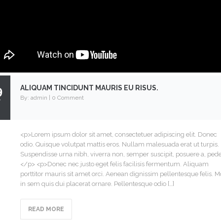
9
ALIQUAM TINCIDUNT MAURIS EU RISUS.
By:
admin
|
0 Comment
<p>Lorem ipsum dolor sit amet, consectetuer adipiscing elit. Donec
odio. Quisque volutpat mattis eros. Nullam malesuada erat ut turpis.
Suspendisse urna nibh, viverra non, semper suscipit, posuere a, pede
</p> <p>Donec nec justo eget felis facilisis fermentum. Aliquam
porttitor mauris sit amet orci. Aenean dignissim pellentesque felis. M
in sem quis dui placerat ornare. Pellentesque odio […]
READ MORE